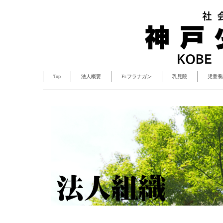
Top
法人概要
Fr.フラナガン
乳児院
児童養